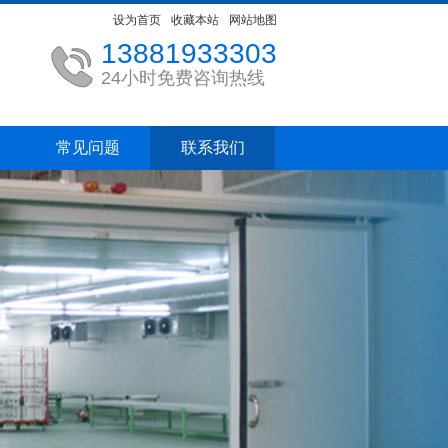
设为首页
收藏本站
网站地图
13881933303
24小时免费咨询热线
常见问题
联系我们